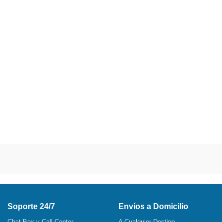
Soporte 24/7
Envíos a Domicilio
Chat Box y Call Center
A Cualquier Destino