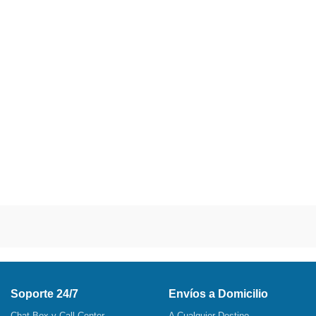
Soporte 24/7
Envíos a Domicilio
Chat Box y Call Center
A Cualquier Destino