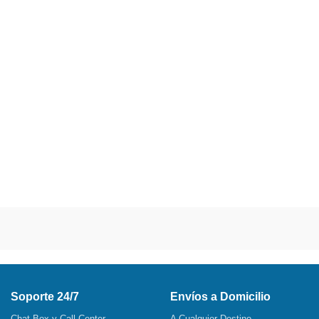
Soporte 24/7
Envíos a Domicilio
Chat Box y Call Center
A Cualquier Destino