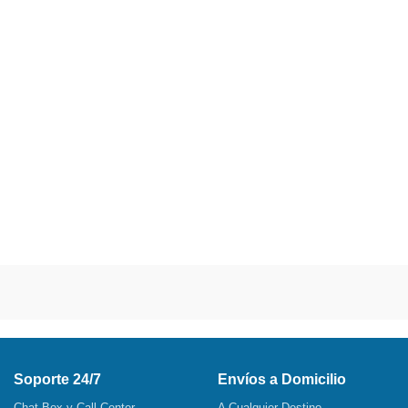
Soporte 24/7
Envíos a Domicilio
Chat Box y Call Center
A Cualquier Destino