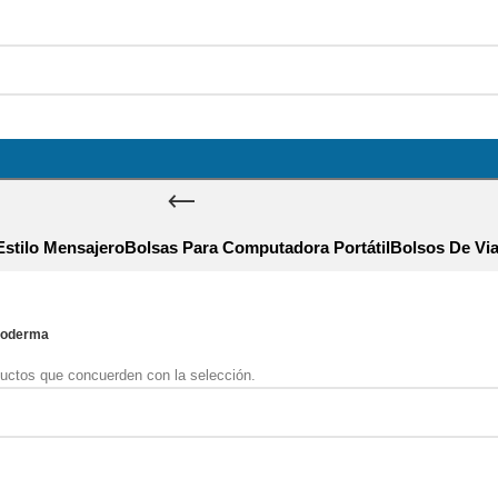
Estilo Mensajero
Bolsas Para Computadora Portátil
Bolsos De Via
ioderma
uctos que concuerden con la selección.