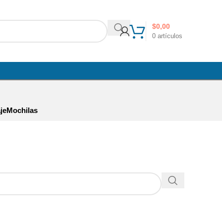
$
0,00
0
artículos
je
Mochilas