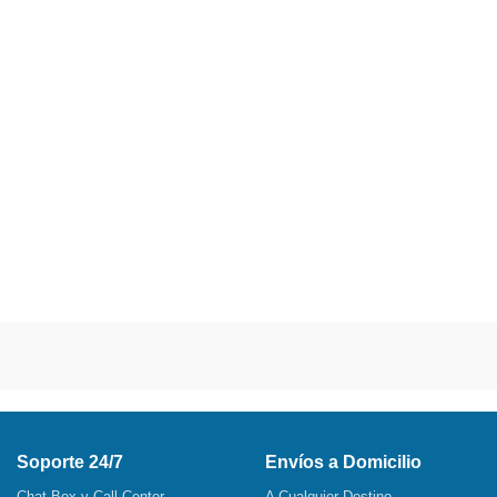
Soporte 24/7
Envíos a Domicilio
Chat Box y Call Center
A Cualquier Destino