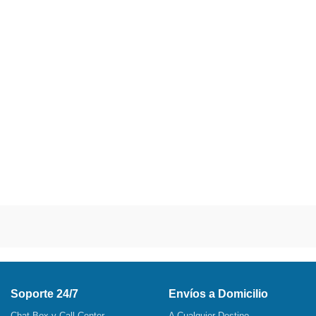
Soporte 24/7
Envíos a Domicilio
Chat Box y Call Center
A Cualquier Destino