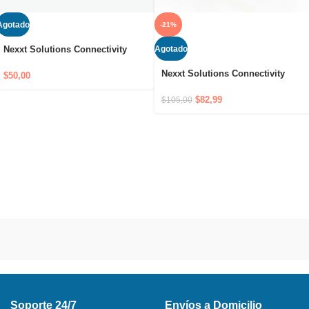
Agotado
-21%
Agotado
Nexxt Solutions Connectivity
Router Mesh 3 Nodes Vektor
Nexxt Solutions Connectivity
3600AC USADO
$
50,00
Router Mesh 2 Nodos 2400AC
$
82,99
$
105,00
Soporte 24/7
Envíos a Domicilio