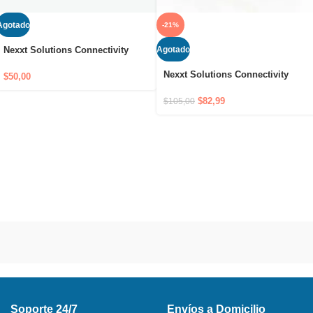
Agotado
-21%
Agotado
Nexxt Solutions Connectivity
Router Mesh 3 Nodes Vektor
Nexxt Solutions Connectivity
3600AC USADO
$
50,00
Router Mesh 2 Nodos 2400AC
$
82,99
$
105,00
Soporte 24/7
Envíos a Domicilio