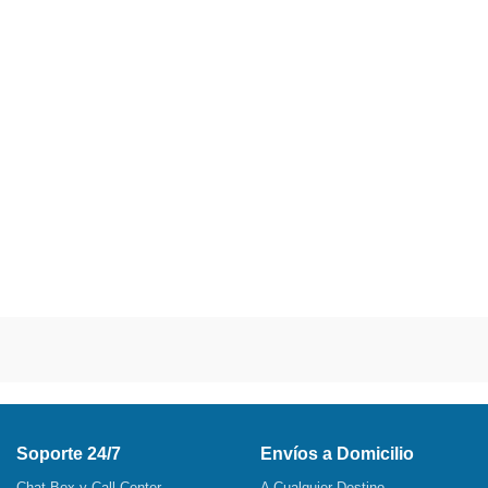
Soporte 24/7
Envíos a Domicilio
Chat Box y Call Center
A Cualquier Destino