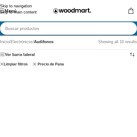
Skip to navigation
Menú
Skip to main content
Inicio
/
Electrónicos
/
Audifonos
Showing all 10 results
Ver barra lateral
Limpiar filtros
Precio de Pana