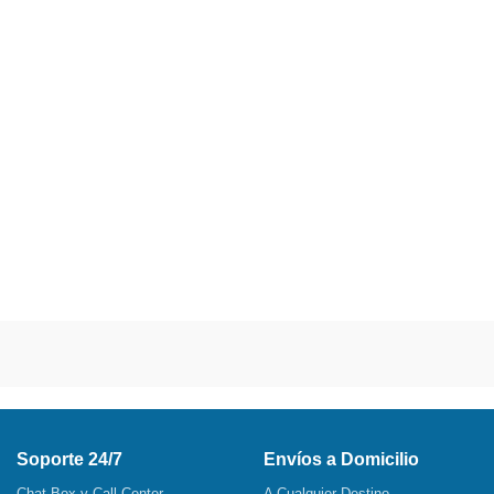
Soporte 24/7
Envíos a Domicilio
Chat Box y Call Center
A Cualquier Destino