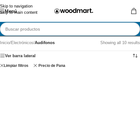
Skip to navigation
Menú
Skip to main content
Inicio
/
Electrónicos
/
Audifonos
Showing all 10 results
Ver barra lateral
Limpiar filtros
Precio de Pana