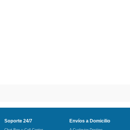
Soporte 24/7
Envíos a Domicilio
Chat Box y Call Center
A Cualquier Destino