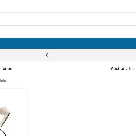
ifonos
Mostrar
9
dnio