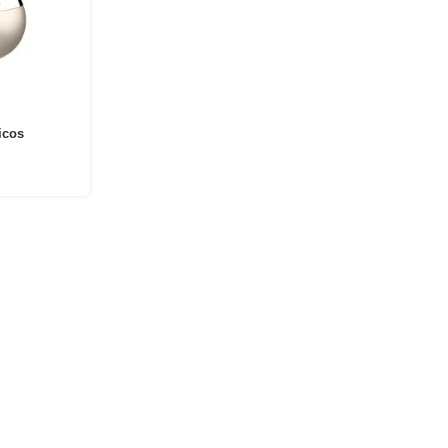
icos
1