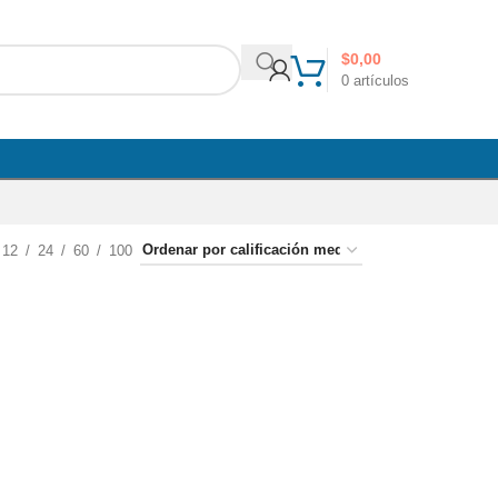
$
0,00
0
artículos
12
24
60
100