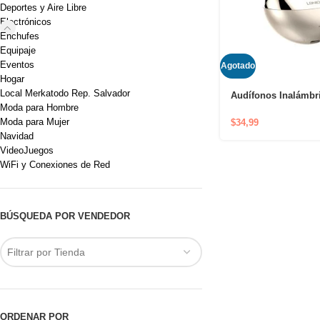
Deportes y Aire Libre
Electrónicos
Enchufes
Equipaje
Eventos
Agotado
Hogar
Local Merkatodo Rep. Salvador
Audífonos Inalámbr
Moda para Hombre
Bluetooth LDNIO T0
Moda para Mujer
$
34,99
Navidad
VideoJuegos
WiFi y Conexiones de Red
BÚSQUEDA POR VENDEDOR
Filtrar por Tienda
ORDENAR POR