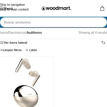
Skip to navigation
Menú
Skip to main content
Inicio
/
Electrónicos
/
Audifonos
Showing all 4 results
Ver barra lateral
Limpiar filtros
Ldnio