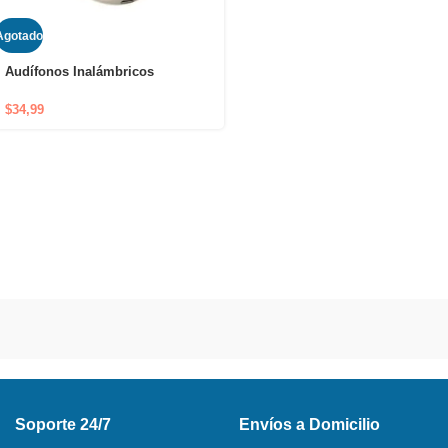
Agotado
Audífonos Inalámbricos
Bluetooth LDNIO T01
$
34,99
Soporte 24/7
Envíos a Domicilio