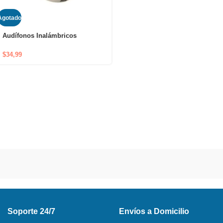
Agotado
Audífonos Inalámbricos
Bluetooth LDNIO T01
$
34,99
Soporte 24/7
Envíos a Domicilio