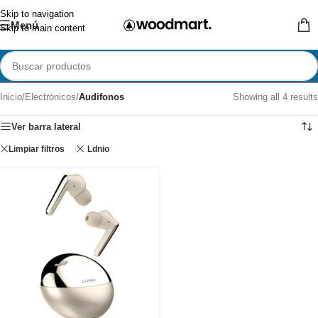
Skip to navigation
Menú
Skip to main content
Inicio
/
Electrónicos
/
Audifonos
Showing all 4 results
Ver barra lateral
Limpiar filtros
Ldnio