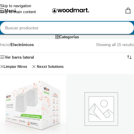
Skip to navigation
Menú
Skip to main content
Categorías
Inicio
/
Electrónicos
Showing all 15 results
Ver barra lateral
Limpiar filtros
Nexxt Solutions