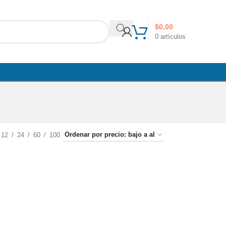
$
0,00
0
artículos
12
24
60
100