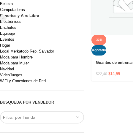
Belleza
Computadoras
Deportes y Aire Libre
Electrónicos
Enchufes
Equipaje
Eventos
-33%
Hogar
Agotado
Local Merkatodo Rep. Salvador
Moda para Hombre
Guantes de entrena
Moda para Mujer
ventilados Mava Sp
Navidad
muñequeras integra
$
14,99
$
22,40
VideoJuegos
acolchado de silico
WiFi y Conexiones de Red
palma de la mano
BÚSQUEDA POR VENDEDOR
Filtrar por Tienda