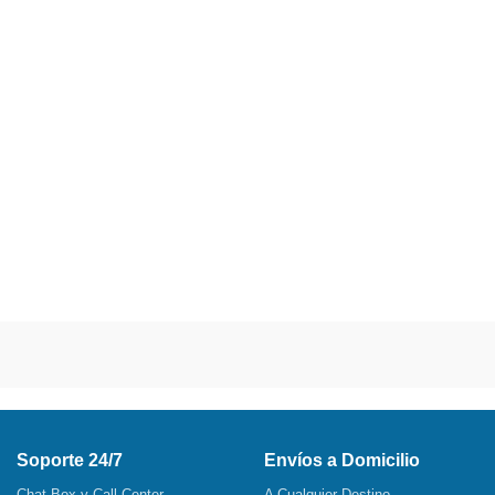
Soporte 24/7
Envíos a Domicilio
Chat Box y Call Center
A Cualquier Destino