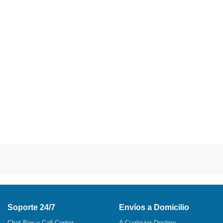
Soporte 24/7
Envíos a Domicilio
Chat Box y Call Center
A Cualquier Destino