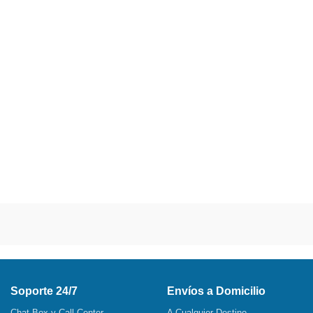
Soporte 24/7
Envíos a Domicilio
Chat Box y Call Center
A Cualquier Destino