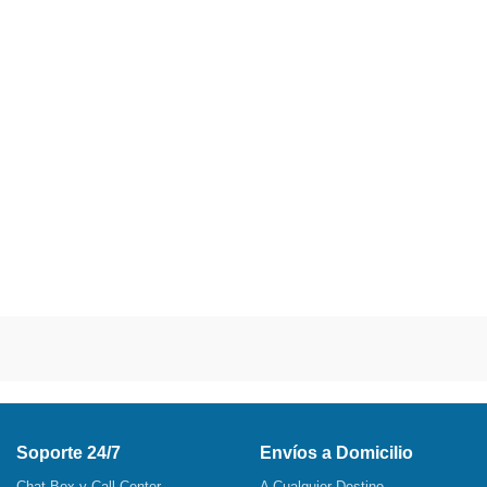
Soporte 24/7
Envíos a Domicilio
Chat Box y Call Center
A Cualquier Destino