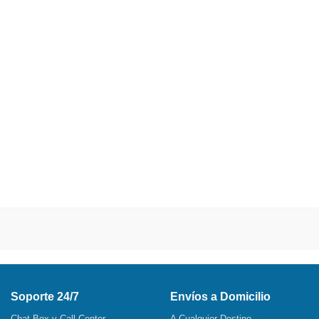
Soporte 24/7
Envíos a Domicilio
Chat Box y Call Center
A Cualquier Destino