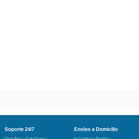
Soporte 24/7
Envíos a Domicilio
Chat Box y Call Center
A Cualquier Destino