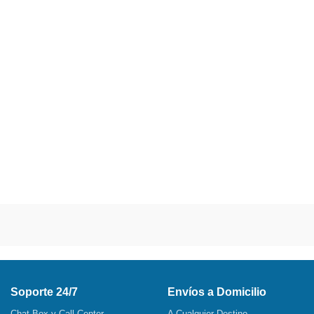
Soporte 24/7
Envíos a Domicilio
Chat Box y Call Center
A Cualquier Destino