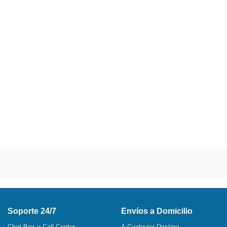
Soporte 24/7
Envíos a Domicilio
Chat Box y Call Center
A Cualquier Destino