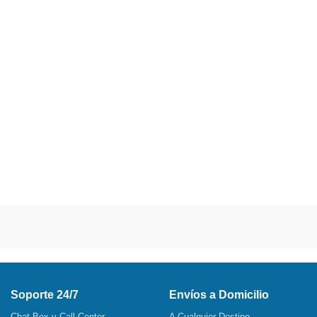
Soporte 24/7
Envíos a Domicilio
Chat Box y Call Center
A Cualquier Destino