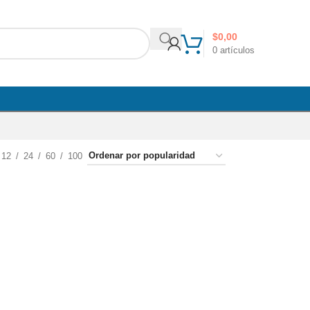
$
0,00
0
artículos
12
24
60
100