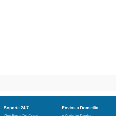
Soporte 24/7
Envíos a Domicilio
Chat Box y Call Center
A Cualquier Destino