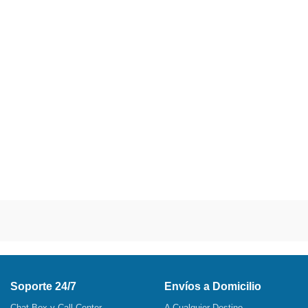
Soporte 24/7
Envíos a Domicilio
Chat Box y Call Center
A Cualquier Destino