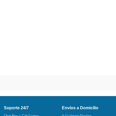
Soporte 24/7
Envíos a Domicilio
Chat Box y Call Center
A Cualquier Destino