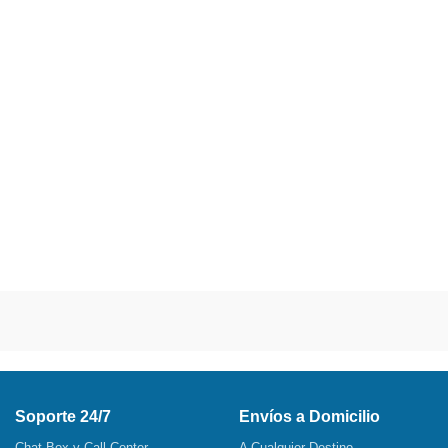
Soporte 24/7
Envíos a Domicilio
Chat Box y Call Center
A Cualquier Destino