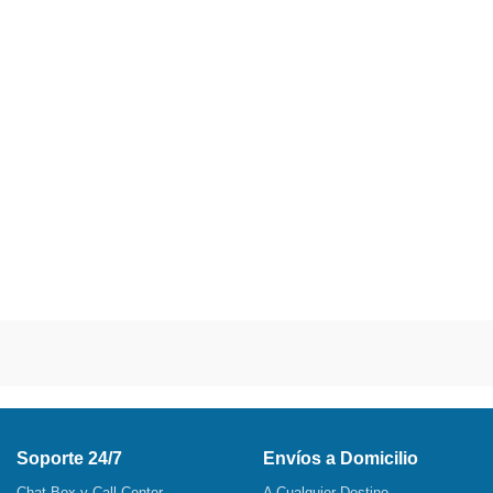
Soporte 24/7
Envíos a Domicilio
Chat Box y Call Center
A Cualquier Destino