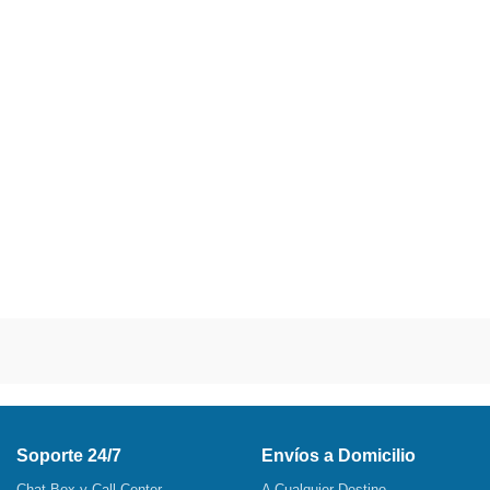
Soporte 24/7
Envíos a Domicilio
Chat Box y Call Center
A Cualquier Destino