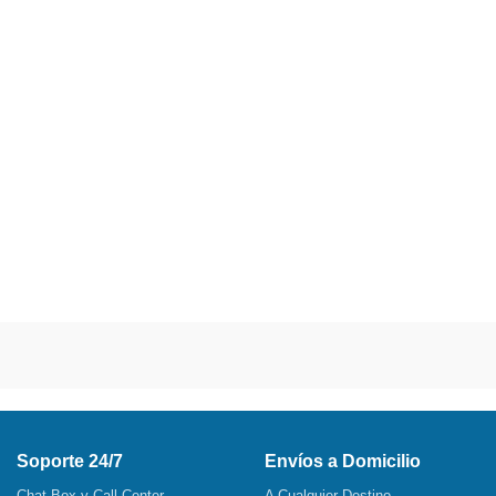
Soporte 24/7
Envíos a Domicilio
Chat Box y Call Center
A Cualquier Destino