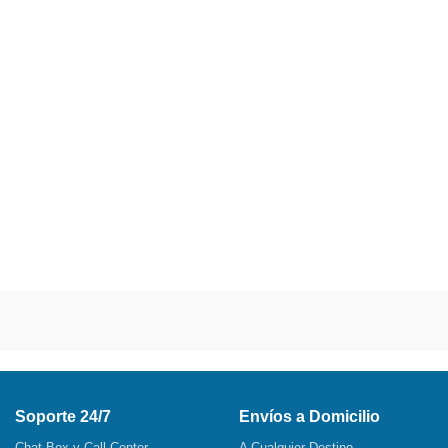
Soporte 24/7
Envíos a Domicilio
Chat Box y Call Center
A Cualquier Destino