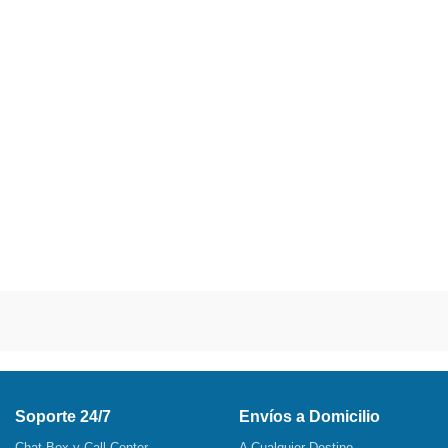
Soporte 24/7
Envíos a Domicilio
Chat Box y Call Center
A Cualquier Destino