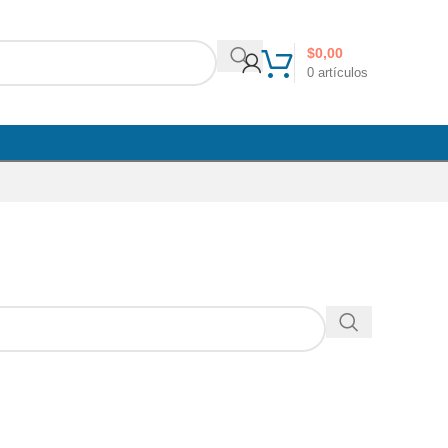
$
0,00
0
artículos