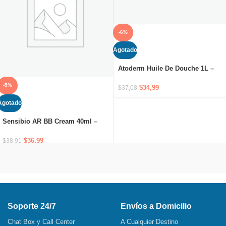
-6%
Agotado
Atoderm Huile De Douche 1L –
Hidratación durante 24 horas y
-5%
confort inmediato desde la ducha
$
34,99
$
37,08
Agotado
Sensibio AR BB Cream 40ml –
Crema antirojeces con color:
Cuidado antirojeces. Cubre y
$
36,99
$
38,91
protege la piel.
Soporte 24/7
Envíos a Domicilio
Chat Box y Call Center
A Cualquier Destino