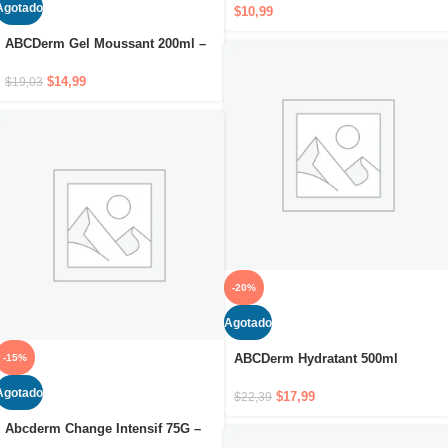
Agotado
reparador
$
10,99
ABCDerm Gel Moussant 200ml –
El gel limpiador suave sin jabón
que respeta la piel de los bebés
$
14,99
$
19,03
-20%
Agotado
ABCDerm Hydratant 500ml
-15%
Agotado
$
17,99
$
22,39
Abcderm Change Intensif 75G –
Crema reparadora para la