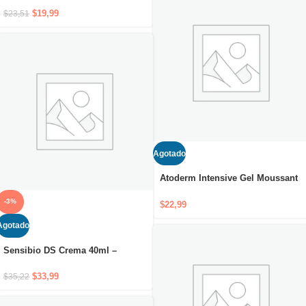
dermatitis del pañal
$
19,99
$
23,51
Agotado
Atoderm Intensive Gel Moussant
200ml – Gel limpiador suave con
-3%
acción purificante y antiprurito
$
22,99
Agotado
Sensibio DS Crema 40ml –
Tratamiento calmante contra el
enrojecimiento y la descamación
$
33,99
$
35,22