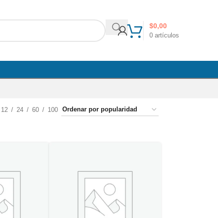
$
0,00
0
artículos
12
24
60
100