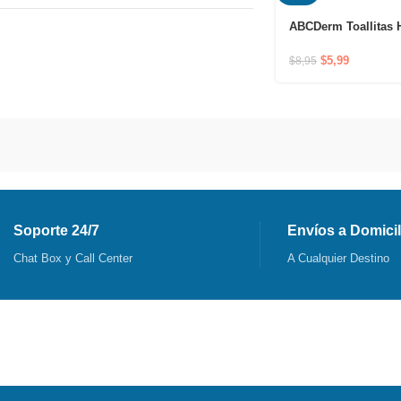
ABCDerm Toallitas 
limpiadora que resp
fragilidad de la piel
$
5,99
$
8,95
toallitas muy prácti
Soporte 24/7
Envíos a Domicil
Chat Box y Call Center
A Cualquier Destino