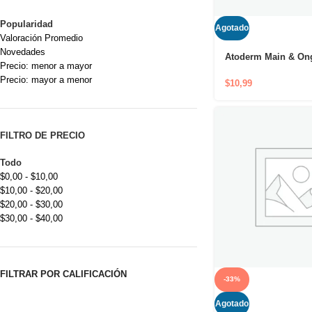
Popularidad
Agotado
Valoración Promedio
Novedades
Atoderm Main & Ong
Precio: menor a mayor
Cuidado de manos h
Precio: mayor a menor
reparador
$
10,99
FILTRO DE PRECIO
Todo
$
0,00
-
$
10,00
$
10,00
-
$
20,00
$
20,00
-
$
30,00
$
30,00
-
$
40,00
FILTRAR POR CALIFICACIÓN
-33%
Agotado