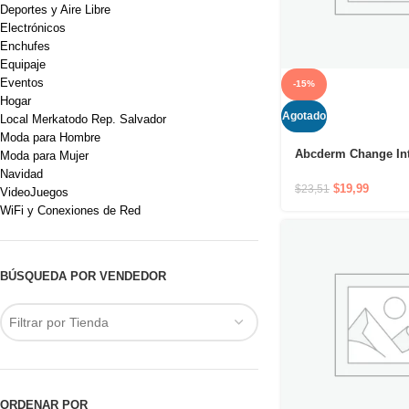
Deportes y Aire Libre
Electrónicos
Enchufes
Equipaje
Eventos
-15%
Hogar
Agotado
Local Merkatodo Rep. Salvador
Moda para Hombre
Abcderm Change Int
Moda para Mujer
Crema reparadora pa
Navidad
dermatitis del pañal
$
19,99
$
23,51
VideoJuegos
WiFi y Conexiones de Red
BÚSQUEDA POR VENDEDOR
Filtrar por Tienda
ORDENAR POR