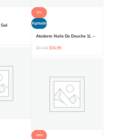
-6%
Agotado
 Gel
 Gel
Atoderm Huile De Douche 1L –
on acción
Hidratación durante 24 horas y
rurito
confort inmediato desde la
$
34,99
$
37,08
ducha
-20%