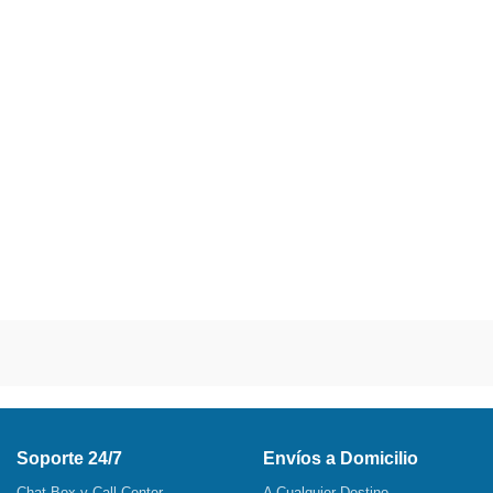
Soporte 24/7
Envíos a Domicilio
Chat Box y Call Center
A Cualquier Destino