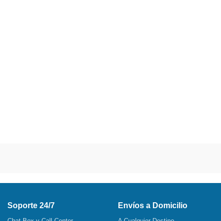
Soporte 24/7
Envíos a Domicilio
Chat Box y Call Center
A Cualquier Destino