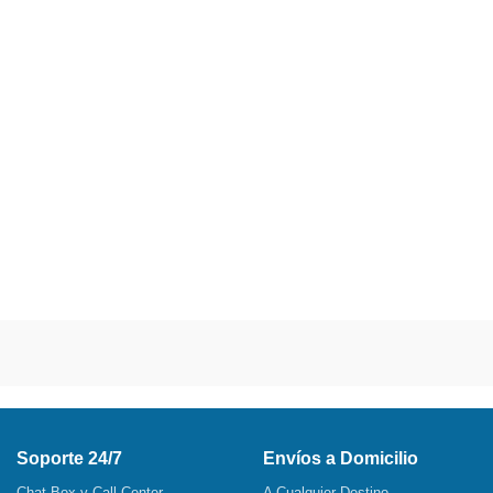
Soporte 24/7
Envíos a Domicilio
Chat Box y Call Center
A Cualquier Destino