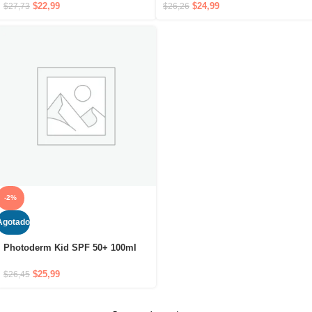
el contorno de la boca
elimina las lesiones del acné
$
22,99
$
24,99
$
27,73
$
26,26
-2%
Agotado
Photoderm Kid SPF 50+ 100ml
$
25,99
$
26,45