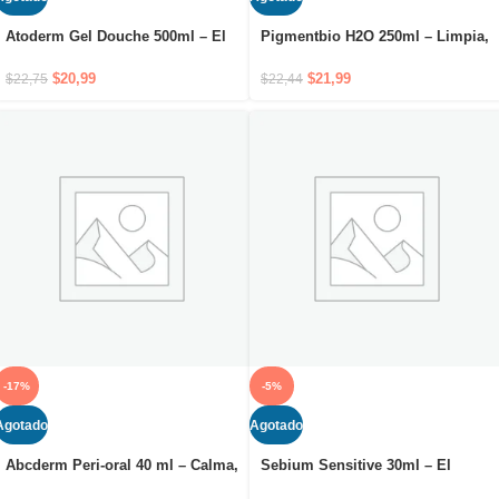
Atoderm Gel Douche 500ml – El
Pigmentbio H2O 250ml – Limpia,
gel de limpieza suave sin jabón
desmaquilla e ilumina. Alta
que respeta la piel
tolerancia.
$
20,99
$
21,99
$
22,75
$
22,44
-17%
-5%
Agotado
Agotado
Abcderm Peri-oral 40 ml – Calma,
Sebium Sensitive 30ml – El
repara y previene la irritación en
cuidado que calma, rehidrata y