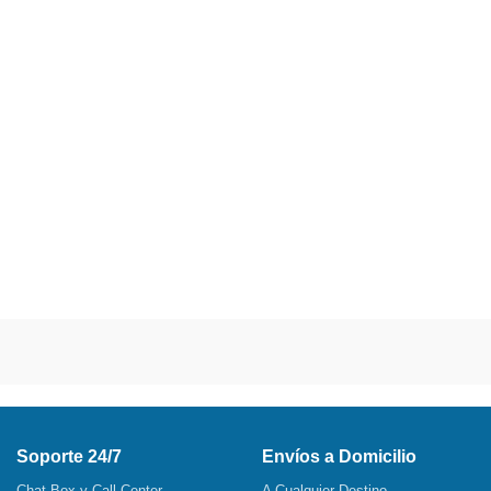
Soporte 24/7
Envíos a Domicilio
Chat Box y Call Center
A Cualquier Destino