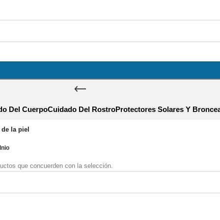
do Del Cuerpo
Cuidado Del Rostro
Protectores Solares Y Bronce
de la piel
dnio
uctos que concuerden con la selección.