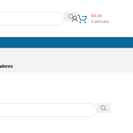
$
0,00
0
artículos
adores