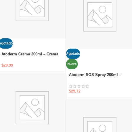
Agotado
Agotado
Atoderm Crema 200ml – Crema
hidratante para cuidado diario
Nuevo
nutritivo y protector
$
29,99
Atoderm SOS Spray 200ml –
Alivio inmediato del picor en un
solo gesto
$
29,72