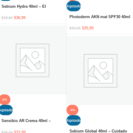
Agotado
Sebium Hydra 40ml – El
tratamiento que hidrata y alivia la
Photoderm AKN mat SPF30 40ml
piel debilitada por tratamientos
$
36,99
$
38,66
agresivos anti-acné
$
35,99
$
36,95
-4%
Agotado
-4%
Agotado
Sensibio AR Crema 40ml –
Cuidado hidratante antirojeces de
Sebium Global 40ml – Cuidado
larga duración
$
33,99
$
35,26