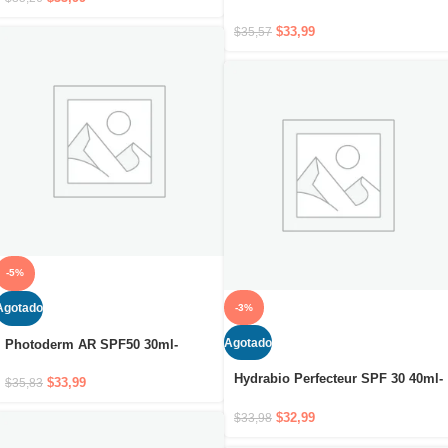
anti-imperfecciones que previene
la recurrencia del acné
$
33,99
$
35,57
-5%
Agotado
-3%
Agotado
Photoderm AR SPF50 30ml-
Crema solar de máxima
Hydrabio Perfecteur SPF 30 40ml-
protección para piel sensible con
$
33,99
$
35,83
Cuidado dermatológico
rojeces
$
32,99
$
33,98