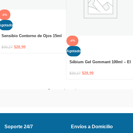
-4%
Agotado
Sensibio Contorno de Ojos 15ml
– Tratamiento calmante e
-4%
hidratante para el contorno de
$
28,99
$
30,27
Agotado
ojos
Sébium Gel Gommant 100ml – El
gel exfoliante purificante
$
28,99
$
30,27
Cargar más productos
Soporte 24/7
Envíos a Domicilio