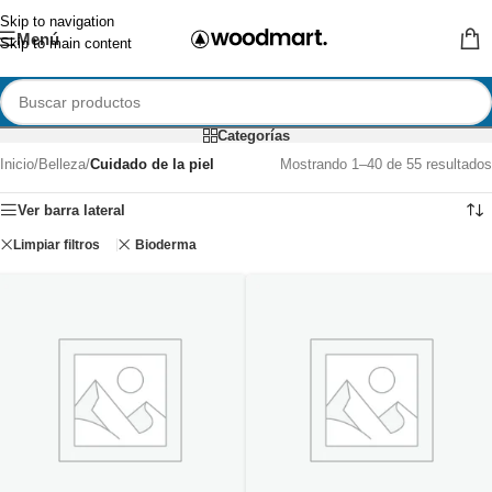
Skip to navigation
Menú
Skip to main content
Categorías
Inicio
/
Belleza
/
Cuidado de la piel
Mostrando 1–40 de 55 resultados
Ver barra lateral
Limpiar filtros
Bioderma