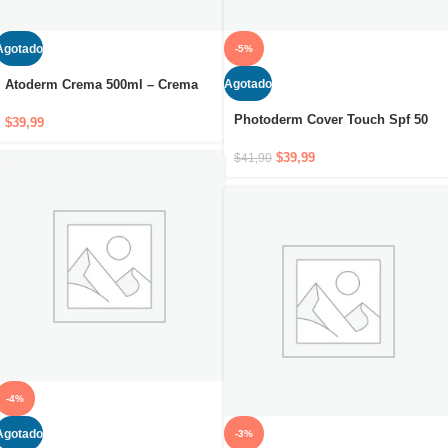
Agotado
-5%
Agotado
Atoderm Crema 500ml – Crema
hidratante para cuidado diario
Photoderm Cover Touch Spf 50
nutritivo y protector
$
39,99
40G+ Teinte Claire
$
39,99
$
41,90
-4%
Agotado
-3%