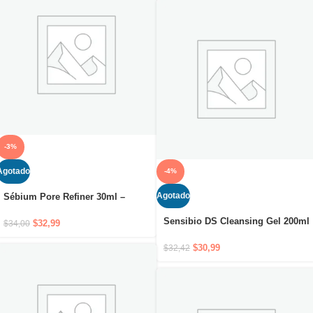
-3%
Agotado
-4%
Agotado
Sébium Pore Refiner 30ml –
Tratamiento corrector para poros
Sensibio DS Cleansing Gel 200ml
dilatados persistentes
$
32,99
$
34,00
– Gel limpiador purificante
antienrojeces y antiescamas
$
30,99
$
32,42