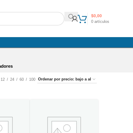
$
0,00
0
artículos
adores
12
24
60
100