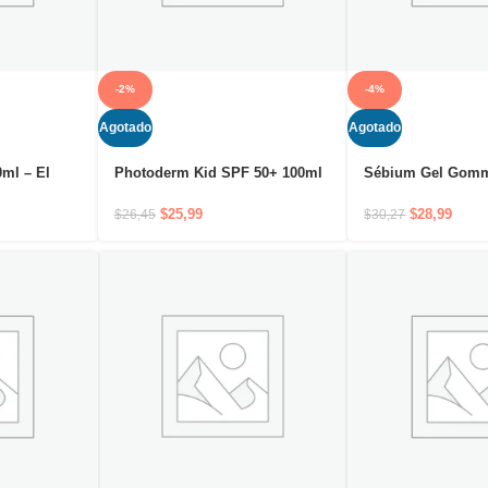
-2%
-4%
Agotado
Agotado
ml – El
Photoderm Kid SPF 50+ 100ml
Sébium Gel Gomm
rehidrata y
El gel exfoliante p
 del acné
$
25,99
$
28,99
$
26,45
$
30,27