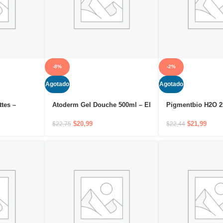
-8%
-2%
Agotado
Agotado
tes –
Atoderm Gel Douche 500ml – El
Pigmentbio H2O 2
gicas
gel de limpieza suave sin jabón
Limpia, desmaquil
smaquillan
que respeta la piel
Alta tolerancia.
$
20,99
$
21,99
$
22,75
$
22,44
dad de la