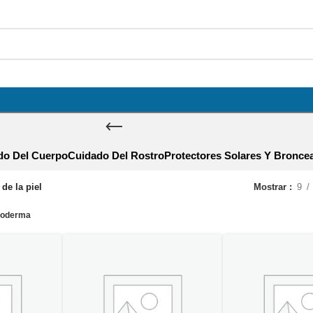
do Del Cuerpo
Cuidado Del Rostro
Protectores Solares Y Bronce
de la piel
Mostrar
9
ioderma