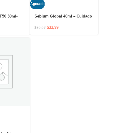
Agotado
F50 30ml-
Sebium Global 40ml – Cuidado
áxima
anti-imperfecciones que
el sensible
previene la recurrencia del acné
$
33,99
$
35,57