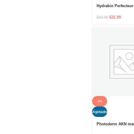
Hydrabio Perfecteur
40ml- Cuidado derm
$
32,99
$
33,98
-3%
Agotado
Photoderm AKN ma
40ml