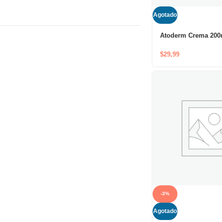
Agotado
Atoderm Crema 200
hidratante para cuid
nutritivo y protector
$
29,99
-3%
Agotado