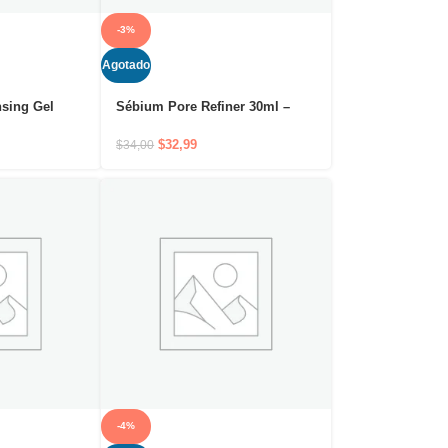
-3%
Agotado
nsing Gel
Sébium Pore Refiner 30ml –
ador
Tratamiento corrector para
rojeces y
poros dilatados persistentes
$
32,99
$
34,00
-4%