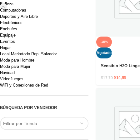
Belleza
Computadoras
Deportes y Aire Libre
Electrónicos
Enchufes
Equipaje
Eventos
-15%
Hogar
Agotado
Local Merkatodo Rep. Salvador
Moda para Hombre
Sensibio H2O Linget
Moda para Mujer
Toallitas dermatoló
Navidad
limpiadoras que de
$
14,99
$
17,70
VideoJuegos
y respetan la fragili
WiFi y Conexiones de Red
piel sensible
BÚSQUEDA POR VENDEDOR
Filtrar por Tienda