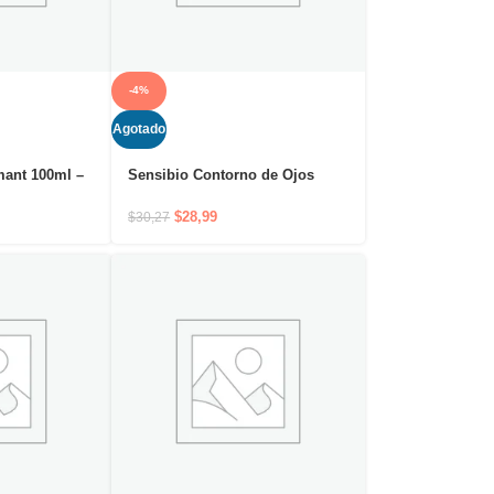
-4%
Agotado
ant 100ml –
Sensibio Contorno de Ojos
urificante
15ml – Tratamiento calmante e
hidratante para el contorno de
$
28,99
$
30,27
ojos