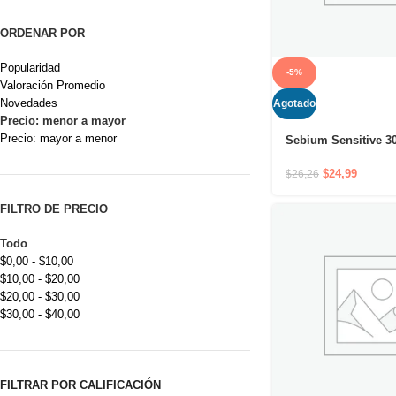
ORDENAR POR
Popularidad
-5%
Valoración Promedio
Novedades
Agotado
Precio: menor a mayor
Precio: mayor a menor
Sebium Sensitive 30
cuidado que calma, 
elimina las lesiones
$
24,99
$
26,26
FILTRO DE PRECIO
Todo
$
0,00
-
$
10,00
$
10,00
-
$
20,00
$
20,00
-
$
30,00
$
30,00
-
$
40,00
FILTRAR POR CALIFICACIÓN