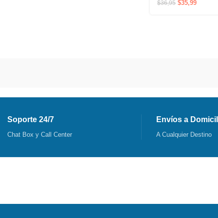
$
35,99
$
36,95
Soporte 24/7
Envíos a Domicil
Chat Box y Call Center
A Cualquier Destino