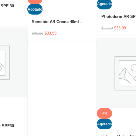
Agotado
 SPF 30
Agotado
atológico
Photoderm AR SP
Sensibio AR Crema 40ml –
Crema solar de m
Cuidado hidratante antirojeces
protección para pi
$
33,99
$
35,83
de larga duración
con rojeces
$
33,99
$
35,26
-4%
Agotado
t SPF30