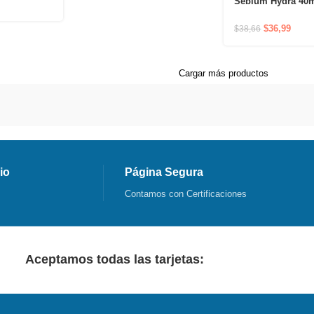
Sebium Hydra 40m
tratamiento que hi
la piel debilitada 
$
36,99
$
38,66
tratamientos agres
acné
Cargar más productos
io
Página Segura
Contamos con Certificaciones
Aceptamos todas las tarjetas: