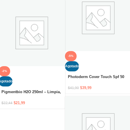
-5%
Agotado
-2%
Photoderm Cover Touch Spf 50
Agotado
40G+ Teinte Claire
$
39,99
$
41,90
Pigmentbio H2O 250ml – Limpia,
desmaquilla e ilumina. Alta
tolerancia.
$
21,99
$
22,44