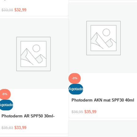
Cuidado dermatológico
$
32,99
$
33,98
-3%
Agotado
-5%
Photoderm AKN mat SPF30 40ml
Agotado
$
35,99
$
36,95
Photoderm AR SPF50 30ml-
Crema solar de máxima
protección para piel sensible con
$
33,99
$
35,83
rojeces