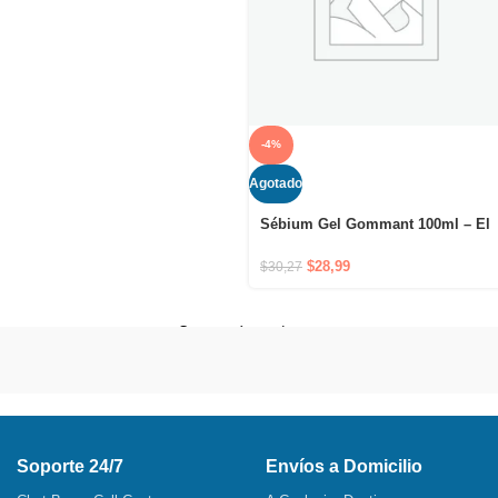
-4%
Agotado
Sébium Gel Gommant 100ml – El
gel exfoliante purificante
$
28,99
$
30,27
Cargar más productos
Soporte 24/7
Envíos a Domicilio