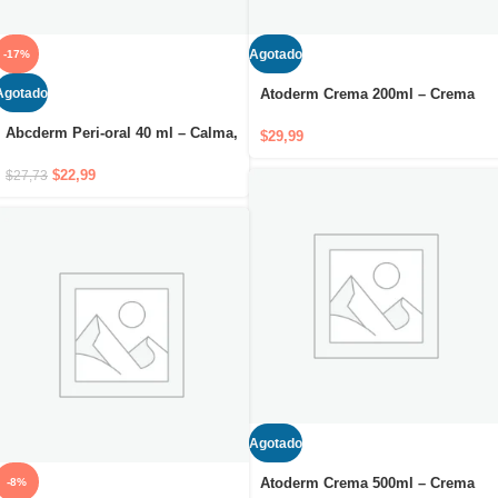
Agotado
-17%
Agotado
Atoderm Crema 200ml – Crema
hidratante para cuidado diario
Abcderm Peri-oral 40 ml – Calma,
nutritivo y protector
$
29,99
repara y previene la irritación en
el contorno de la boca
$
22,99
$
27,73
Agotado
Atoderm Crema 500ml – Crema
-8%