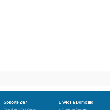
Soporte 24/7
Envíos a Domicilio
Chat Box y Call Center
A Cualquier Destino